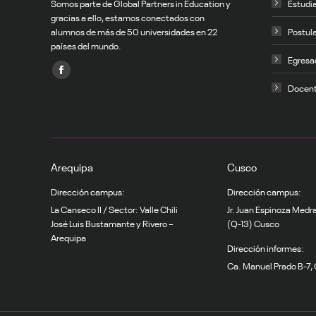
Somos parte de Global Partners in Education y
Estudi
gracias a ello, estamos conectados con
alumnos de más de 50 universidades en 22
Postul
países del mundo.
Egresa
Encuéntranos en:
Facebook
Docen
page
opens
in
new
Arequipa
Cusco
window
Dirección campus:
Dirección campus:
La Canseco II / Sector: Valle Chili
Jr. Juan Espinoza Medr
José Luis Bustamante y Rivero –
(Q-13) Cusco
Arequipa
Dirección informes:
Ca. Manuel Prado B-7,