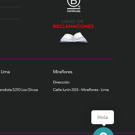
– Lima
Miraflores
Dirección:
endiola 5210 Los Olivos
Calle Junín 355 - Miraflores - Lima
Hola