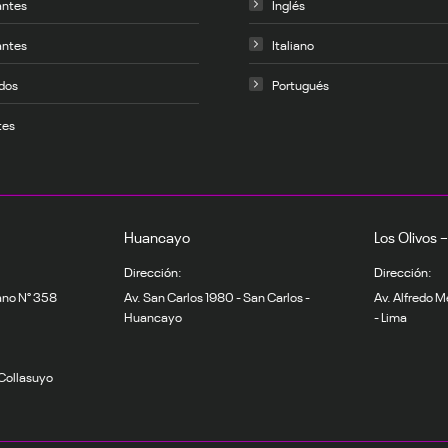
antes
Inglés
antes
Italiano
dos
Portugués
tes
Huancayo
Los Olivos 
Dirección:
Dirección:
ano N° 358
Av. San Carlos 1980 - San Carlos -
Av. Alfredo M
Huancayo
- Lima
 Collasuyo