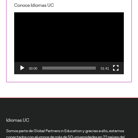
Conoce Idiomas UC
Reproductor
de
vídeo
00:00
01:41
Idiomas UC
Somos parte de Global Partners in Education y gracias a ello, estamos
conectados con alumnos de más de 50 universidades en 22 países del