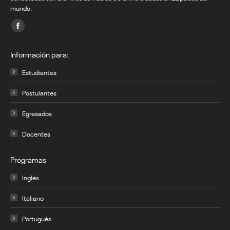
mundo.
Encuéntranos en:
Facebook
page
Información para:
opens
in
Estudiantes
new
Postulantes
window
Egresados
Docentes
Programas
Inglés
Italiano
Portugués